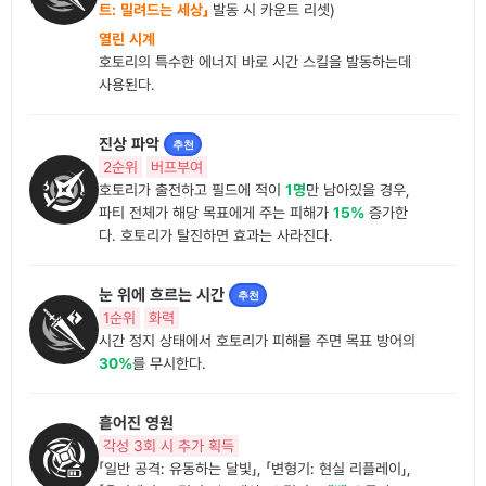
트: 밀려드는 세상」
발동 시 카운트 리셋)
열린 시계
호토리의 특수한 에너지 바로 시간 스킬을 발동하는데
사용된다.
진상 파악
추천
2순위
버프부여
호토리가 출전하고 필드에 적이
1명
만 남아있을 경우,
파티 전체가 해당 목표에게 주는 피해가
15%
증가한
다. 호토리가 탈진하면 효과는 사라진다.
눈 위에 흐르는 시간
추천
1순위
화력
시간 정지 상태에서 호토리가 피해를 주면 목표 방어의
30%
를 무시한다.
흩어진 영원
각성 3회 시 추가 획득
「일반 공격: 유동하는 달빛」, 「변형기: 현실 리플레이」,