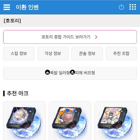
이환
인벤
[호토리]
호토리 종합 가이드 보러가기
스킬 정보
각성 정보
콘솔 정보
추천 조합
고체
버프형
폭발 딜러형
피해 버프형
빛
추천 아크