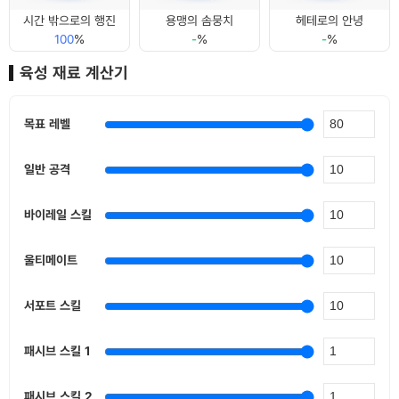
시간 밖으로의 행진
용맹의 솜뭉치
헤테로의 안녕
100
%
-
%
-
%
육성 재료 계산기
목표 레벨
일반 공격
바이레일 스킬
울티메이트
서포트 스킬
패시브 스킬 1
패시브 스킬 2