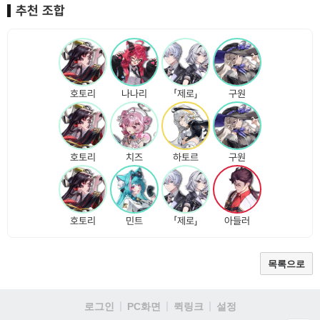
추천 조합
호토리
나나리
「제로」
구원
호토리
치즈
하토르
구원
호토리
민트
「제로」
아들러
목록으로
로그인
PC화면
퀵링크
설정