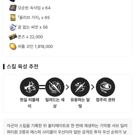
모순된 속삭임 x 64
「올리브 가지」 x 65
꿈 없는 씨앗 x 56
폰즈 x 22,000
비틀 코인 1,818,000
스킬 육성 추천
현실 리플레
밀려드는 세
유동하는 달
점주의 권위
이
상
빛
아군의 스킬을 기록한 뒤 울티메이트로 한 번에 재생하는 기믹형 서브 딜러
파티원 3명과 에스퍼 사이클이 우선이라 일반 공격은 투자 우선 순위가 낮